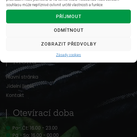
Osvobození 191/17, Předměstí,
souhlasu může nepříznivě ovlivnit určité vlastnosti a funkce.
412 01 Litoměřice, Česko
PŘÍJMOUT
724 253 471
info@pizzaeden.cz
ODMÍTNOUT
IČO: 22 33 13 61
ZOBRAZIT PŘEDVOLBY
Zásady cookies
Menu
Hlavní stránka
Jídelní lístek
Kontakt
Otevírací doba
Po- Čt: 16.00 - 23.00
Pá - So: 16.00 - 00.00