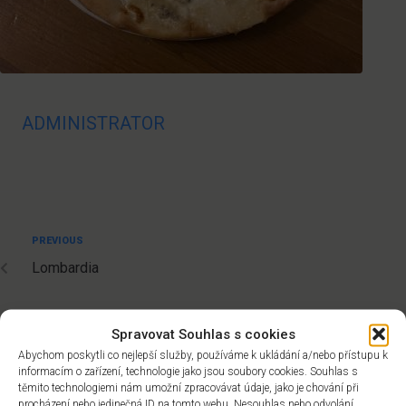
ADMINISTRATOR
PREVIOUS
Lombardia
Spravovat Souhlas s cookies
Abychom poskytli co nejlepší služby, používáme k ukládání a/nebo přístupu k
Kontakt
informacím o zařízení, technologie jako jsou soubory cookies. Souhlas s
těmito technologiemi nám umožní zpracovávat údaje, jako je chování při
procházení nebo jedinečná ID na tomto webu. Nesouhlas nebo odvolání